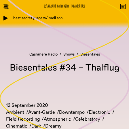
best secret place w/ meii soh
Cashmere Radio
Shows
Biesentales
Biesentales #34 – Thalflug
12 September 2020
Ambient
Avant-Garde
Downtempo
Electronic
Field Recording
Atmospheric
Celebratory
Cinematic
Dark
Dreamy