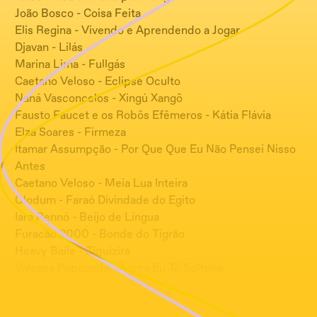
João Bosco - Coisa Feita
Elis Regina - Vivendo e Aprendendo a Jogar
Djavan - Lilás
Marina Lima - Fullgás
Caetano Veloso - Eclipse Oculto
Naná Vasconcelos - Xingú Xangô
Fausto Faucet e os Robôs Efêmeros - Kátia Flávia
Elza Soares - Firmeza
Itamar Assumpção - Por Que Que Eu Não Pensei Nisso
Antes
Caetano Veloso - Meia Lua Inteira
Olodum - Faraó Divindade do Egito
Iara Rennó - Beijo de Língua
Furacão 2000 - Bonde do Tigrão
Heavy Baile - Ziquizira
Valesca Popozuda - Agora Eu Tô Solteira
Negro Leo - Gordinha Canibal
Crizin da Z.O. - Acelero