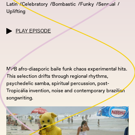
Latin
Celebratory
Bombastic
Funky
Sensual
Uplifting
PLAY EPISODE
MPB afro-diasporic baile funk chaos experimental hits.
This selection drifts through regional rhythms,
psychedelic samba, spiritual percussion, post-
Tropicália invention, noise and contemporary brazilian
songwriting.