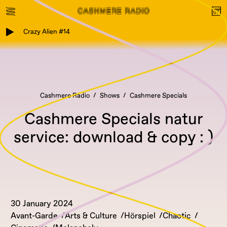
Crazy Alien #14
Cashmere Radio
Shows
Cashmere Specials
Cashmere Specials natur
service: download & copy : )
30 January 2024
Avant-Garde
Arts & Culture
Hörspiel
Chaotic