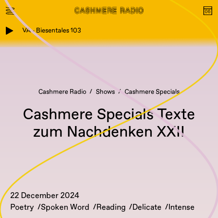
VA - Biesentales 103
Cashmere Radio
Shows
Cashmere Specials
Cashmere Specials Texte
zum Nachdenken XXII
22 December 2024
Poetry
Spoken Word
Reading
Delicate
Intense