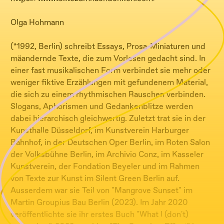
Olga Hohmann
(*1992, Berlin) schreibt Essays, Prosa-Miniaturen und
mäandernde Texte, die zum Vorlesen gedacht sind. In
einer fast musikalischen Form verbindet sie mehr oder
weniger fiktive Erzählungen mit gefundenem Material,
die sich zu einem rhythmischen Rauschen verbinden.
Slogans, Aphorismen und Gedankenblitze werden
dabei hierarchisch gleichwertig. Zuletzt trat sie in der
Kunsthalle Düsseldorf, im Kunstverein Harburger
Bahnhof, in der Deutschen Oper Berlin, im Roten Salon
der Volksbühne Berlin, im Archivio Conz, im Kasseler
Kunstverein, der Fondation Beyeler und im Rahmen
von Texte zur Kunst im Silent Green Berlin auf.
Ausserdem war sie Teil von "Mangrove Sunset" im
Martin Groupius Bau Berlin (2023). Im Jahr 2020
veröffentlichte sie ihr erstes Buch "What I (don't)