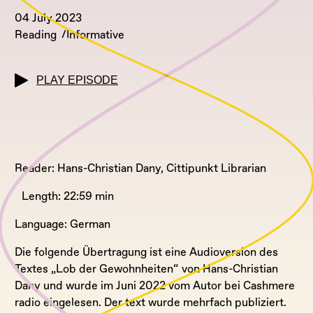
04 July 2023
Reading
Informative
PLAY EPISODE
Reader: Hans-Christian Dany, Cittipunkt Librarian
Length: 22:59 min
Language: German
Die folgende Übertragung ist eine Audioversion des
Textes „Lob der Gewohnheiten“ von Hans-Christian
Dany und wurde im Juni 2022 vom Autor bei Cashmere
radio eingelesen. Der text wurde mehrfach publiziert.