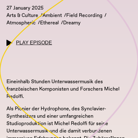
27 January 2025
Arts & Culture
Ambient
Field Recording
Atmospheric
Ethereal
Dreamy
PLAY EPISODE
Eineinhalb Stunden Unterwassermusik des
französischen Komponisten und Forschers Michel
Redolfi.
Als Pionier der Hydrophone, des Synclavier-
Synthesizers und einer umfangreichen
Studioproduktion ist Michel Redolfi für seine
Unterwassermusik und die damit verbundenen