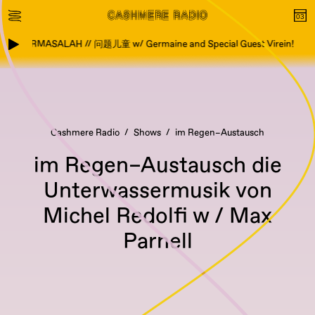
AK BERMASALAH // 问题儿童 w/ Germaine and Special Guest Virein!
Cashmere Radio
Shows
im Regen–Austausch
im Regen–Austausch die
Unterwassermusik von
Michel Redolfi w / Max
Parnell