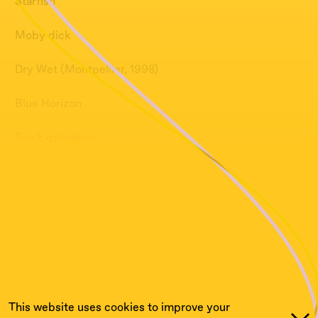
Starfish
Moby dick
Dry Wet (Montpellier, 1998)
Blue Horizon
Sea Exploration
Nausicaa - Escalier Du Plancton
Arabesque II
Planet of Seven Suns
Andromeda Galaxy
This website uses cookies to improve your