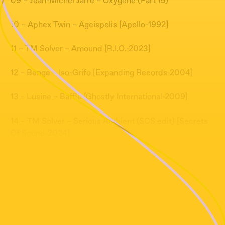
09 – Jean-Michel Jarre – Oxygene (Part 15)
10 – Aphex Twin – Ageispolis [Apollo-1992]
11 – TM Solver – Amound [R.I.O.-2023]
12 – Benge – Iso-Grifo [Expanding Records-2004]
13 – Lusine – Baffle [Ghostly International-2009]
14 – TM Solver – Serious Ambient (SOS edit) [Secrets
Of Sound-2024]
15 – AIR – La Femme D’Argent [Source-1998]
16 – Ose – L’Aube Jumelle [Egg-1978]
17 – Benge – Scimitar [Expanding Records-2004]