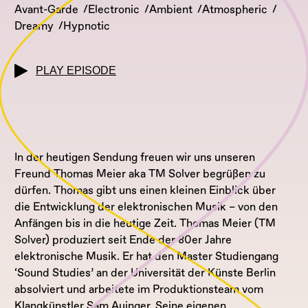
Avant-Garde
Electronic
Ambient
Atmospheric
Dreamy
Hypnotic
PLAY EPISODE
In der heutigen Sendung freuen wir uns unseren
Freund Thomas Meier aka TM Solver begrüßen zu
dürfen. Thomas gibt uns einen kleinen Einblick über
die Entwicklung der elektronischen Musik – von den
Anfängen bis in die heutige Zeit. Thomas Meier (TM
Solver) produziert seit Ende der 80er Jahre
elektronische Musik. Er hat den Master Studiengang
‘Sound Studies’ an der Universität der Künste Berlin
absolviert und arbeitete im Produktionsteam vom
Klangkünstler Sam Auinger. Seine eigenen