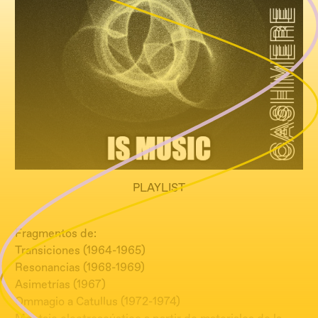
PLAYLIST
Fragmentos de:
Transiciones (1964-1965)
Resonancias (1968-1969)
Asimetrías (1967)
Ommagio a Catullus (1972-1974)