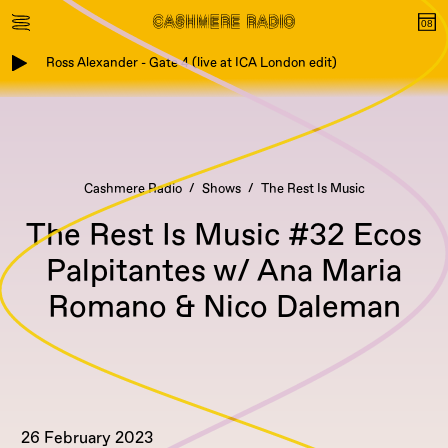
Ross Alexander - Gate 4 (live at ICA London edit)
Cashmere Radio
Shows
The Rest Is Music
The Rest Is Music #32 Ecos
Palpitantes w/ Ana Maria
Romano & Nico Daleman
26 February 2023