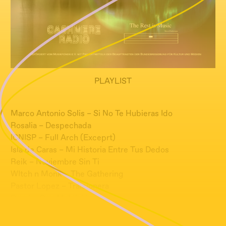
PLAYLIST
Marco Antonio Solis – Si No Te Hubieras Ido
Rosalia – Despechada
ICNISP – Full Arch (Exceprt)
Isla de Caras – Mi Historia Entre Tus Dedos
Reik – Noviembre Sin Ti
WItch n Monk – The Gathering
Pastor Lopez – Traicionera
Ruzzi – Que Maldición
José José – Entre Ella y Tú
Meridian Brothers – Mi Pregunta