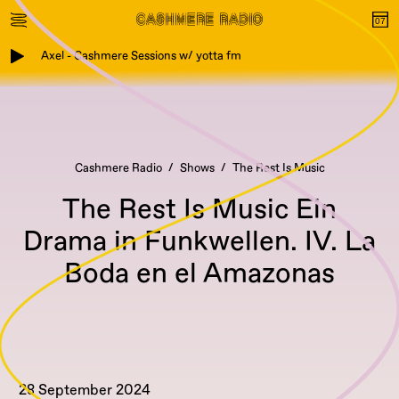
Axel - Cashmere Sessions w/ yotta fm
Cashmere Radio
Shows
The Rest Is Music
The Rest Is Music Ein
Drama in Funkwellen. IV. La
Boda en el Amazonas
28 September 2024