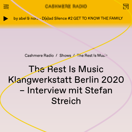
by abel & nora - D(e)ad Silence #2 GET TO KNOW THE FAMILY
Cashmere Radio
Shows
The Rest Is Music
The Rest Is Music
Klangwerkstatt Berlin 2020
– Interview mit Stefan
Streich