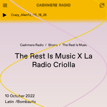
Crazy_Alien13_05_18_26
Cashmere Radio
Shows
The Rest Is Music
The Rest Is Music X La
Radio Criolla
10 October 2022
Latin
Bombastic