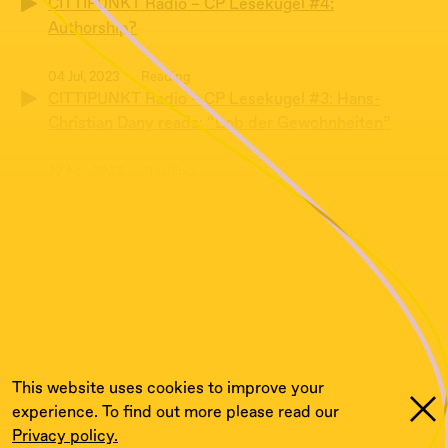
CITTIPUNKT Radio – CP Lesekugel #4:
Authorship?
04 Jul, 2023
Reading
CITTIPUNKT Radio – CP Lesekugel #3: Hans-
Christian Dany reads: “Lob der Gewohnheiten”
28 Apr, 2023
Reading
CITTIPUNKT Radio – CP Lesekugel #2: Asta Lynge
reads: “Made of sunshine”
06 Apr, 2023
Reading
CITTIPUNKT Radio – CP Lesekugel #1: Cittipunkt
reads: Eva Weinmayr’s “Noun to Verb”
This website uses cookies to improve your
experience. To find out more please read our
Privacy policy.