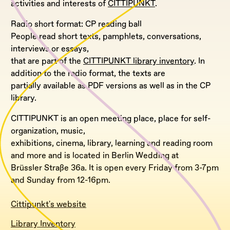
activities and interests of
CITTIPUNKT
.
Radio short format: CP reading ball
People read short texts, pamphlets, conversations,
interviews or essays,
that are part of the
CITTIPUNKT library inventory
. In
addition to the radio format, the texts are
partially available as PDF versions as well as in the CP
library.
CITTIPUNKT is an open meeting place, place for self-
organization, music,
exhibitions, cinema, library, learning and reading room
and more and is located in Berlin Wedding at
Brüssler Straße 36a. It is open every Friday from 3-7pm
and Sunday from 12-16pm.
Cittipunkt's website
Library Inventory