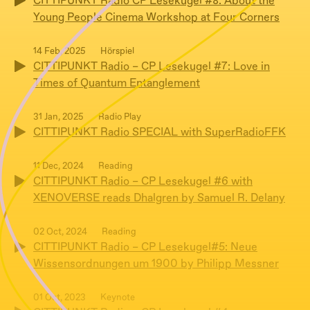
CITTIPUNKT Radio CP Lesekugel #8: About the
Young People Cinema Workshop at Four Corners
14 Feb, 2025
Hörspiel
CITTIPUNKT Radio – CP Lesekugel #7: Love in
Times of Quantum Entanglement
31 Jan, 2025
Radio Play
CITTIPUNKT Radio SPECIAL with SuperRadioFFK
11 Dec, 2024
Reading
CITTIPUNKT Radio – CP Lesekugel #6 with
XENOVERSE reads Dhalgren by Samuel R. Delany
02 Oct, 2024
Reading
CITTIPUNKT Radio – CP Lesekugel#5: Neue
Wissensordnungen um 1900 by Philipp Messner
01 Oct, 2023
Keynote